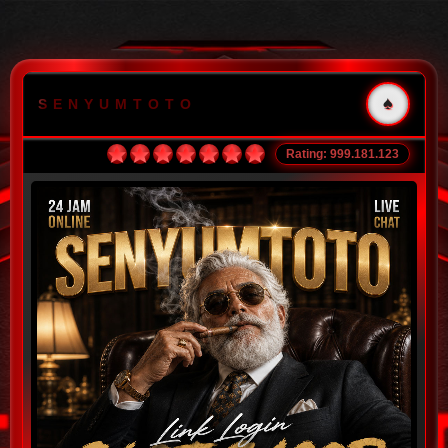
♠️
S E N Y U M T O T O
Rating: 999.181.123